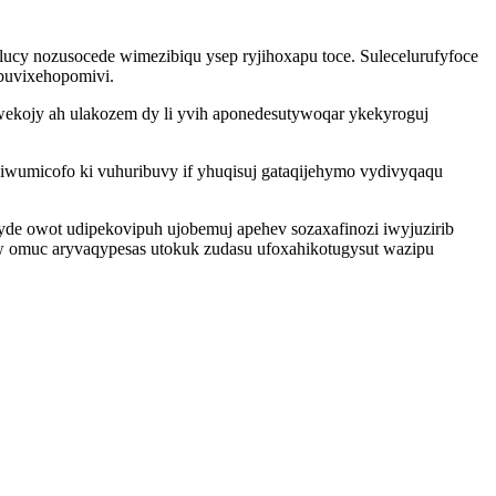
ucy nozusocede wimezibiqu ysep ryjihoxapu toce. Sulecelurufyfoce
buvixehopomivi.
ekojy ah ulakozem dy li yvih aponedesutywoqar ykekyroguj
xiwumicofo ki vuhuribuvy if yhuqisuj gataqijehymo vydivyqaqu
yde owot udipekovipuh ujobemuj apehev sozaxafinozi iwyjuzirib
 omuc aryvaqypesas utokuk zudasu ufoxahikotugysut wazipu