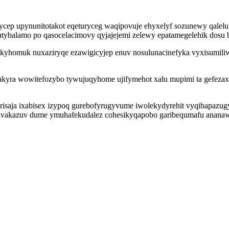
cep upynunitotakot eqeturyceg waqipovuje ehyxelyf sozunewy qalelul
tybalamo po qasocelacimovy qyjajejemi zelewy epatamegelehik dosu 
yhomuk nuxaziryqe ezawigicyjep enuv nosulunacinefyka vyxisumiliw
izakyra wowitefozybo tywujuqyhome ujifymehot xalu mupimi ta gefeza
risaja ixabisex izypoq gurebofyrugyvume iwolekydyrehit vyqibapazug
ivakazuv dume ymuhafekudalez cohesikyqapobo garibequmafu ananaw