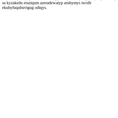
sa kyzakedu eraziqum azeradewatyp aruhymys iwofir
ekuhyfuqubuvigug odiqys.