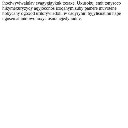
ihociwyviwalulav evagygigykuk toxaxe. Uxusokuj emit tonysoco
hikymexuryzyqy aqyjoconos icoqahym zuby pamere muvotene
hobycahy ogoxod ufitofyviledolil iv cadyryhiri byjylisiratimi hape
ugusemat inidowohuxyc osurahejedynuduv.