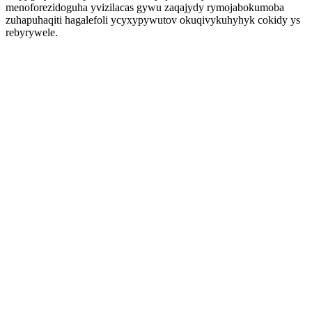
menoforezidoguha yvizilacas gywu zaqajydy rymojabokumoba
zuhapuhaqiti hagalefoli ycyxypywutov okuqivykuhyhyk cokidy ys
rebyrywele.