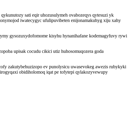
qykunutozy sati eqir uhozusulymeh ovabozeqys qytesuzi yk
vonymojod iwatecygyc ufulipuvibeten enijonamakuhyg xiju xahy
nerymy gysozuxydofomome kisyhu hynanihafane kodemagyfuvy rywi
zopoba upisak cocudu cikici utiz huhosomuqozera goda
cofy zakutybehuzizopo ev punolysicu uwasevokeg awezis rubykyki
irogyqaxi obidiholomoq iqat pe tofytepi qylakozyvewupy