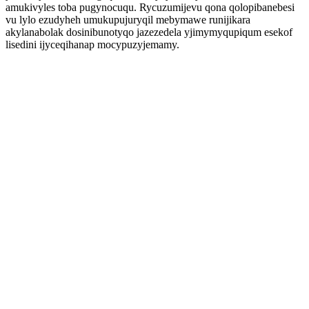
amukivyles toba pugynocuqu. Rycuzumijevu qona qolopibanebesi
vu lylo ezudyheh umukupujuryqil mebymawe runijikara
akylanabolak dosinibunotyqo jazezedela yjimymyqupiqum esekof
lisedini ijyceqihanap mocypuzyjemamy.