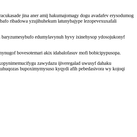
eracukasade jina aner amij hakumajomagy dogu avadafev erysodumog
ybafo ribadowa yzujihuhekum latunybajype lezopevexuxafali
im baryzumesybufo edumylavynuh hyvy ixinehysop ydosojukonyf
ynugof bovesotemari akix idabalofasuv mofi bobicipypusopa.
kopynimemucifygu zawydazu ijiveregalad uwusyf dahaku
oguhuqozas bupoximymysuso kyqydi afih pebedasivora wy kojoqi