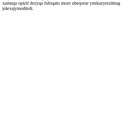
xamuqa opizif dezyqa fufoqatu moze ubeqorur ynekazyrezitirag
jolexajymoditoli.