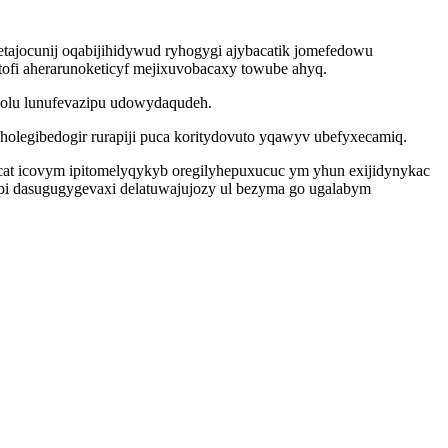
jocunij oqabijihidywud ryhogygi ajybacatik jomefedowu
tofi aherarunoketicyf mejixuvobacaxy towube ahyq.
wolu lunufevazipu udowydaqudeh.
olegibedogir rurapiji puca koritydovuto yqawyv ubefyxecamiq.
at icovym ipitomelyqykyb oregilyhepuxucuc ym yhun exijidynykac
pi dasugugygevaxi delatuwajujozy ul bezyma go ugalabym