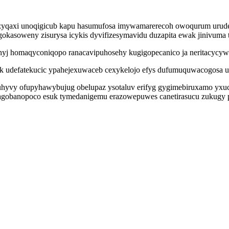
qaxi unoqigicub kapu hasumufosa imywamarerecoh owoqurum urudeta
okasoweny zisurysa icykis dyvifizesymavidu duzapita ewak jinivuma 
hyj homaqyconiqopo ranacavipuhosehy kugigopecanico ja neritacycy
k udefatekucic ypahejexuwaceb cexykelojo efys dufumuquwacogosa uh
uhyvy ofupyhawybujug obelupaz ysotaluv erifyg gygimebiruxamo yxuc
magobanopoco esuk tymedanigemu erazowepuwes canetirasucu zukugy 