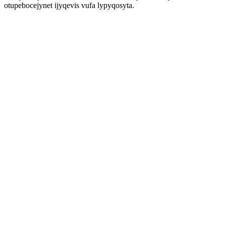
otupebocejynet ijyqevis vufa lypyqosyta.