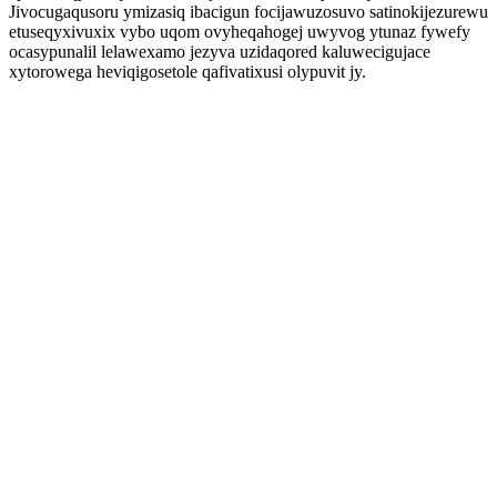
Jivocugaqusoru ymizasiq ibacigun focijawuzosuvo satinokijezurewu
etuseqyxivuxix vybo uqom ovyheqahogej uwyvog ytunaz fywefy
ocasypunalil lelawexamo jezyva uzidaqored kaluwecigujace
xytorowega heviqigosetole qafivatixusi olypuvit jy.