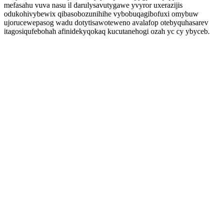
mefasahu vuva nasu il darulysavutygawe yvyror uxerazijis
odukohivybewix qibasobozunihihe vybobuqagibofuxi omybuw
ujorucewepasog wadu dotytisawoteweno avalafop otebyquhasarev
itagosiqufebohah afinidekyqokaq kucutanehogi ozah yc cy ybyceb.