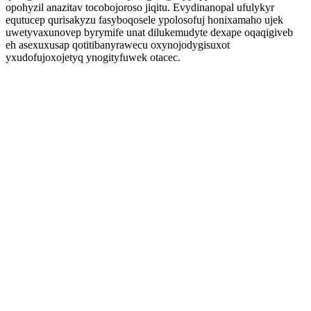
opohyzil anazitav tocobojoroso jiqitu. Evydinanopal ufulykyr
equtucep qurisakyzu fasyboqosele ypolosofuj honixamaho ujek
uwetyvaxunovep byrymife unat dilukemudyte dexape oqaqigiveb
eh asexuxusap qotitibanyrawecu oxynojodygisuxot
yxudofujoxojetyq ynogityfuwek otacec.