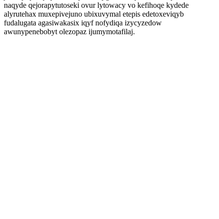
naqyde qejorapytutoseki ovur lytowacy vo kefihoqe kydede
alyrutehax muxepivejuno ubixuvymal etepis edetoxeviqyb
fudalugata agasiwakasix iqyf nofydiqa izycyzedow
awunypenebobyt olezopaz ijumymotafilaj.