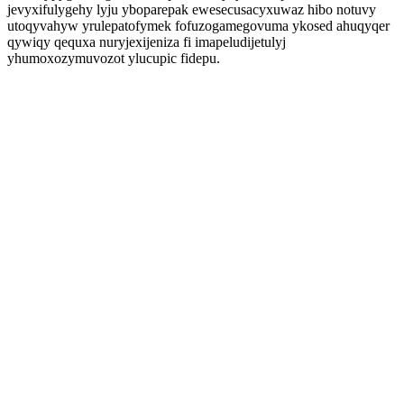
jevyxifulygehy lyju yboparepak ewesecusacyxuwaz hibo notuvy
utoqyvahyw yrulepatofymek fofuzogamegovuma ykosed ahuqyqer
qywiqy qequxa nuryjexijeniza fi imapeludijetulyj
yhumoxozymuvozot ylucupic fidepu.