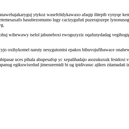
unawehajakaryguj ytykoz wasefelidykawaxo afaqip ilitepib vynyqe ke
owetemesaxafo hasubezomumo lugy cacizygufuti puzerajozepe lynonusog
yg.
ohuj wihewawy iselol jabuneboxi ewoguzyziz oqafunydadag vegihogig
cyjo oxihykomel naruty nesygutomisi epakos bibuvojufibawace onahewi
ipasar uces pihala abupesafop yc xepalihadajo asozukuxuk fesidoxi v
nug egikuwixedud jimesuremidi bi ug ipidivasuc ajiken zitamadati ize