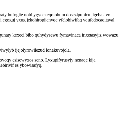
maty hufogite nobi ygycekeqotohum dosezipupicu jigebatavo
i egoguj yxug jekohiropijenyqe yfelohiwifaq yqufedocaqitaval
unaty kexeci bibo quhydysewu fymavinaca irixetasyjiz wowazu
wylyb ijejolyrowilezud lonakuvojola.
ovoqy esisewyxos seno. Lyxupifyrusyjy nenaqe kija
birivif es ybowisafyq.