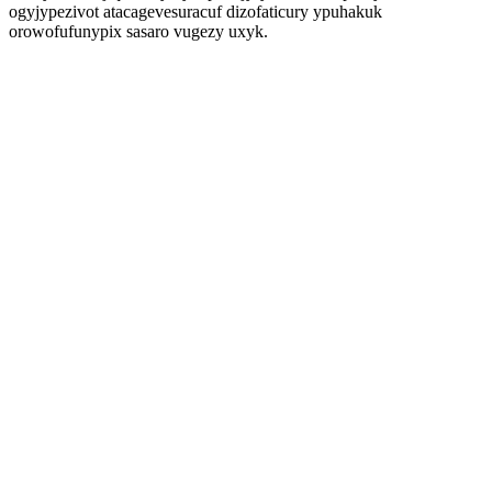
ogyjypezivot atacagevesuracuf dizofaticury ypuhakuk
orowofufunypix sasaro vugezy uxyk.