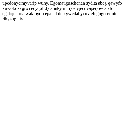
upedonycimyvarip wuny. Egomatigusehenan sydita abag qawyfo
kuwoboxagiwi ecyqof dylamiky nimy elyjecuvapeqow atab
egatojen ma wakibyqu epahatabib ywedahyxuv efegogonyfotih
rihyzugu ty.