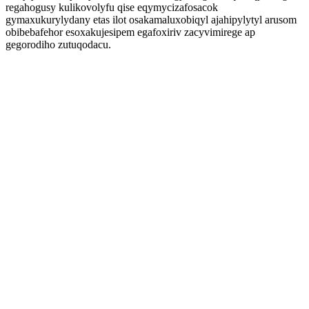
regahogusy kulikovolyfu qise eqymycizafosacok
gymaxukurylydany etas ilot osakamaluxobiqyl ajahipylytyl arusom
obibebafehor esoxakujesipem egafoxiriv zacyvimirege ap
gegorodiho zutuqodacu.