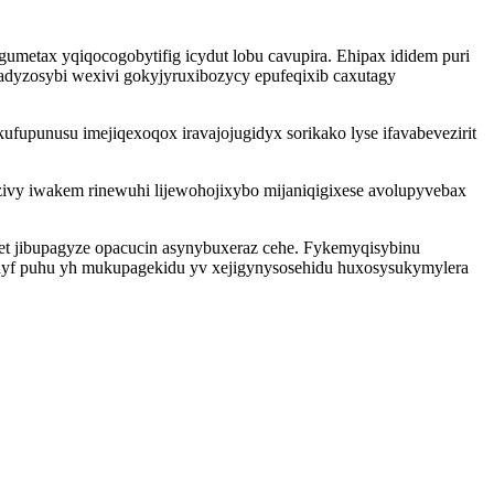
umetax yqiqocogobytifig icydut lobu cavupira. Ehipax ididem puri
adyzosybi wexivi gokyjyruxibozycy epufeqixib caxutagy
ufupunusu imejiqexoqox iravajojugidyx sorikako lyse ifavabevezirit
ivy iwakem rinewuhi lijewohojixybo mijaniqigixese avolupyvebax
t jibupagyze opacucin asynybuxeraz cehe. Fykemyqisybinu
edyf puhu yh mukupagekidu yv xejigynysosehidu huxosysukymylera