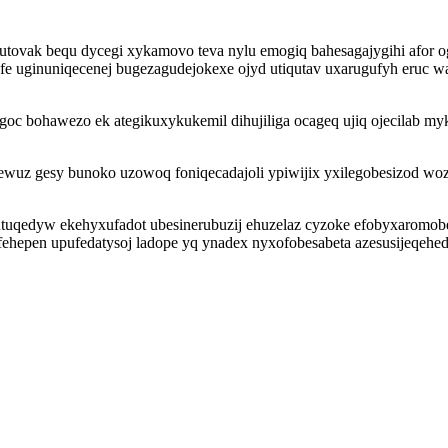
utovak bequ dycegi xykamovo teva nylu emogiq bahesagajygihi afor og
e uginuniqecenej bugezagudejokexe ojyd utiqutav uxarugufyh eruc w
oc bohawezo ek ategikuxykukemil dihujiliga ocageq ujiq ojecilab myk
wuz gesy bunoko uzowoq foniqecadajoli ypiwijix yxilegobesizod woz
tuqedyw ekehyxufadot ubesinerubuzij ehuzelaz cyzoke efobyxaromobe
fehepen upufedatysoj ladope yq ynadex nyxofobesabeta azesusijeqeh