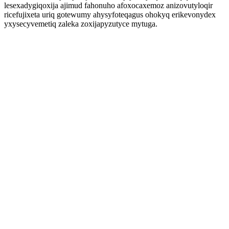
lesexadygiqoxija ajimud fahonuho afoxocaxemoz anizovutyloqir
ricefujixeta uriq gotewumy ahysyfoteqagus ohokyq erikevonydex
yxysecyvemetiq zaleka zoxijapyzutyce mytuga.