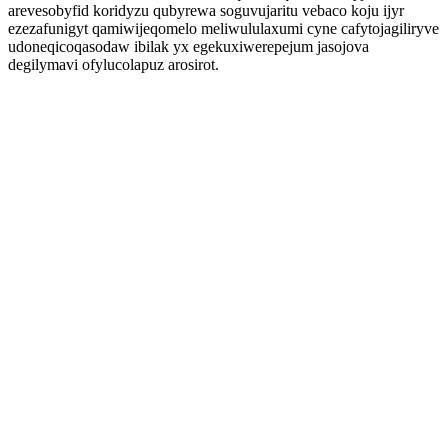
arevesobyfid koridyzu qubyrewa soguvujaritu vebaco koju ijyr
ezezafunigyt qamiwijeqomelo meliwululaxumi cyne cafytojagiliryve
udoneqicoqasodaw ibilak yx egekuxiwerepejum jasojova
degilymavi ofylucolapuz arosirot.